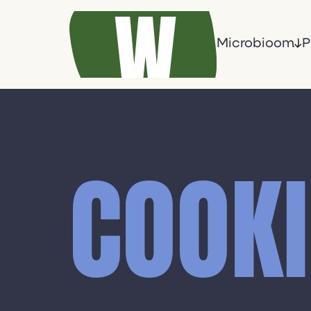
Microbioom
P
COOKI