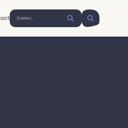
tact
D