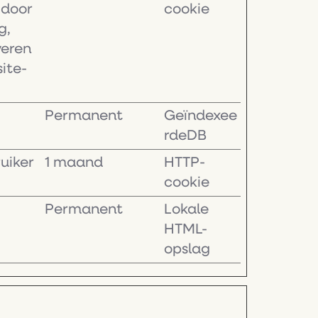
 door
cookie
g,
veren
ite-
Permanent
Geïndexee
rdeDB
uiker
1 maand
HTTP-
cookie
Permanent
Lokale
HTML-
opslag