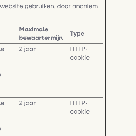
n website gebruiken, door anoniem
Maximale
Type
bewaartermijn
le
2 jaar
HTTP-
cookie
p
le
2 jaar
HTTP-
cookie
p