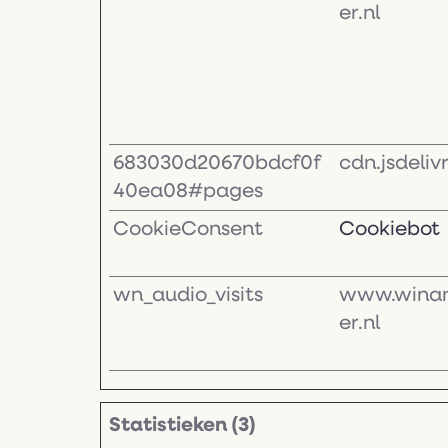
er.nl
683030d20670bdcf0f
cdn.jsdeliv
40ea08#pages
CookieConsent
Cookiebot
wn_audio_visits
www.wina
er.nl
Statistieken (3)