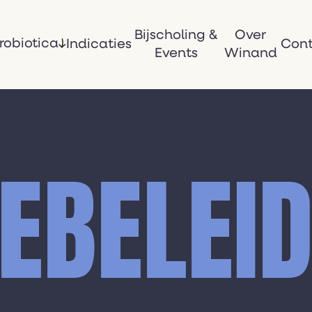
Bijscholing &
Over
robiotica
Indicaties
Con
Events
Winand
EBELEI