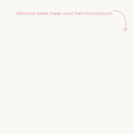
Winand weet meer over het microbioom
MEER ARTIKELEN LEZEN?
Winand weet meer en deelt deze kennis graag
met jou! Gezondheid begint in de darm en met
probiotica kan de (darm)gezondheid worden
ondersteund. Je vindt hier alle artikelen en
nieuwsberichten over het darmmicrobioom en
probiotica. Niets meer missen? Schrijf je in voor het
Microbioom Nieuws.