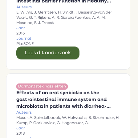
Intestinal Barrier Function in Healthy
Auteurs
Humans: A Randomized Controlled Trial
E. Wilms, J. Gerritsen, H. Smidt, I. Besseling-van der
Vaart, G. T. Rijkers, A. R. Garcia Fuentes, A. A. M.
Masclee, F. J. Troost
Jaar
2016
Journal
PLoSONE
Lees dit onderzoek
Darmontstekingsziekten
Effects of an oral synbiotic on the
gastrointestinal immune system and
microbiota in patients with diarrhea-
Auteurs
predominant irritable bowel syndrome
Moser, A. Spindelboeck, W. Halwachs, B. Strohmaier, H.
Kump, P. Gorkiewicz, G. Hogenauer, C.
Jaar
2018