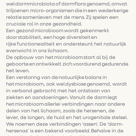
wel darmmicrobiota of darmflora genoemd, omvat
triljoenen micro-organismen die in een wederkerige
relatie samenleven met de mens. Zij spelen een
cruciale rol in onze gezondheid.
Een gezond microbioom wordt gekenmerkt
door stabiliteit, een hoge diversiteit en
rijke functionealiteit en ondersteunt het natuurlijk
evenwicht in ons lichaam.
De opbouw van het microbioom start al bij de
geboorte en ontwikkelt zich voordurend gedurende
het leven.
Een verstoring van de natuurlijke balans in
het microbioom, ook wel dysbiose genoemd, wordt
in verband gebracht met het ontstaan van
ziekten en aandoeningen. Vanuit de darm legt
het microbioom allerlei verbindingen naar andere
delen van het lichaam, zoals de hersenen, de
lever, de longen, de huid en het urogenitale stelsel.
We noemen deze verbindingen ‘assen'. De ‘darm-
hersenas’ is een bekend voorbeeld. Behalve in de