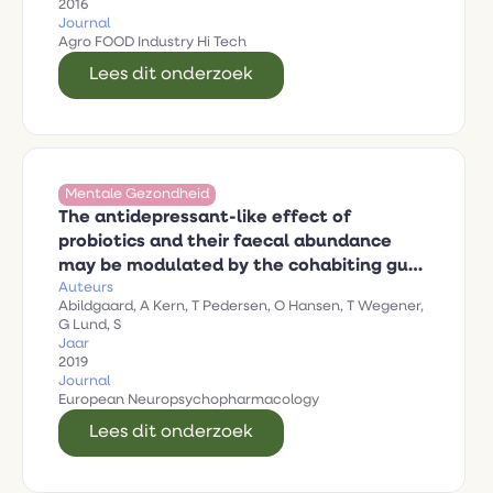
2016
Journal
Agro FOOD Industry Hi Tech
Lees dit onderzoek
Mentale Gezondheid
The antidepressant-like effect of
probiotics and their faecal abundance
may be modulated by the cohabiting gut
Auteurs
microbiota in rats
Abildgaard, A Kern, T Pedersen, O Hansen, T Wegener,
G Lund, S
Jaar
2019
Journal
European Neuropsychopharmacology
Lees dit onderzoek