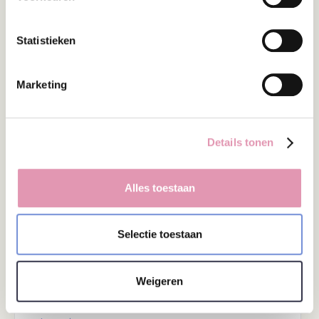
Mentale Gezondheid
Migraine prophylaxis with a probiotic.
Results of an uncontrolled observational
Statistieken
study with 1,020 patients
Auteurs
Straube, A, et al.
Marketing
Jaar
2018
Journal
Lees dit onderzoek
Details tonen
Alles toestaan
Angst
Psychobiotics for patients with chronic
Selectie toestaan
gastrointestinal disorders having anxiety
or depression symptoms
Auteurs
Weigeren
Dao, VH, et al
Jaar
2021