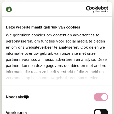
Journal
Beneficial Microbes
Lees dit onderzoek
Deze website maakt gebruik van cookies
We gebruiken cookies om content en advertenties te
personaliseren, om functies voor social media te bieden
Allergie
en om ons websiteverkeer te analyseren. Ook delen we
Assessment of a Multispecies Probiotic
Supplement for Relief of Seasonal Allergic
informatie over uw gebruik van onze site met onze
Rhinitis: A Randomized Double-Blind
partners voor social media, adverteren en analyse. Deze
Auteurs
Placebo-Controlled Trial
partners kunnen deze gegevens combineren met andere
Cox AJ, et al
informatie die u aan ze heeft verstrekt of die ze hebben
Jaar
2023
verzameld op basis van uw gebruik van hun services.
Journal
Lees dit onderzoek
Toestemmingsselectie
Noodzakelijk
Voorkeuren