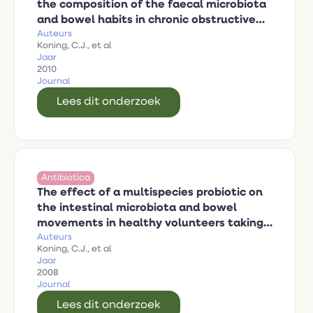
the composition of the faecal microbiota
and bowel habits in chronic obstructive
Auteurs
pulmonary disease patients treated with
Koning, C.J., et al
antibiotics
Jaar
2010
Journal
Lees dit onderzoek
Antibiotica
The effect of a multispecies probiotic on
the intestinal microbiota and bowel
movements in healthy volunteers taking
Auteurs
the antibiotic amoxycillin
Koning, C.J., et al
Jaar
2008
Journal
Lees dit onderzoek