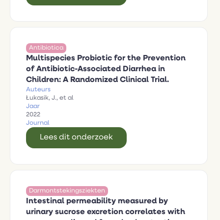
Antibiotica
Multispecies Probiotic for the Prevention
of Antibiotic-Associated Diarrhea in
Children: A Randomized Clinical Trial.
Auteurs
Łukasik, J., et al
Jaar
2022
Journal
Lees dit onderzoek
Darmontstekingsziekten
Intestinal permeability measured by
urinary sucrose excretion correlates with