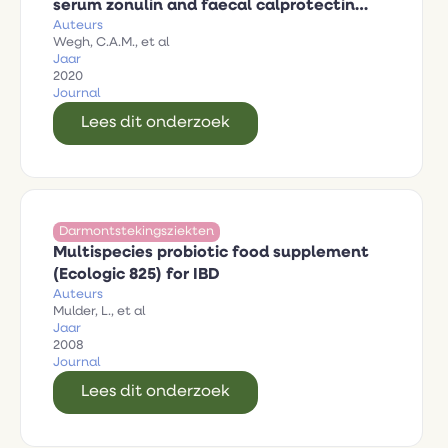
serum zonulin and faecal calprotectin
Auteurs
concentrations in uc patients in remission
Wegh, C.A.M., et al
Jaar
2020
Journal
Lees dit onderzoek
Darmontstekingsziekten
Multispecies probiotic food supplement
(Ecologic 825) for IBD
Auteurs
Mulder, L., et al
Jaar
2008
Journal
Lees dit onderzoek