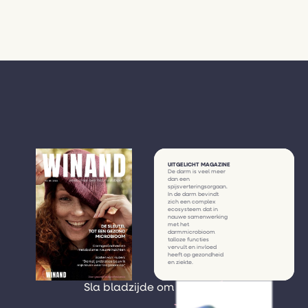
UITGELICHT MAGAZINE
De darm is veel meer
dan een
spijsverteringsorgaan.
In de darm bevindt
zich een complex
ecosysteem dat in
nauwe samenwerking
met het
darmmicrobioom
talloze functies
vervult en invloed
heeft op gezondheid
en ziekte.
Sla bladzijde om