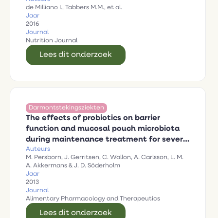
de Milliano I., Tabbers M.M., et al.
Jaar
2016
Journal
Nutrition Journal
Lees dit onderzoek
Darmontstekingsziekten
The effects of probiotics on barrier
function and mucosal pouch microbiota
during maintenance treatment for severe
Auteurs
pouchitis in patients with ulcerative
M. Persborn, J. Gerritsen, C. Wallon, A. Carlsson, L. M.
colitis
A. Akkermans & J. D. Söderholm
Jaar
2013
Journal
Alimentary Pharmacology and Therapeutics
Lees dit onderzoek