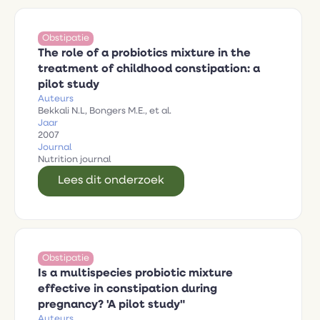
Obstipatie
The role of a probiotics mixture in the
treatment of childhood constipation: a
pilot study
Auteurs
Bekkali N.L, Bongers M.E., et al.
Jaar
2007
Journal
Nutrition journal
Lees dit onderzoek
Obstipatie
Is a multispecies probiotic mixture
effective in constipation during
pregnancy? 'A pilot study"
Auteurs