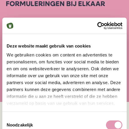
FORMULERINGEN BIJ ELKAAR
Handig voor op je bureau: alle Ecologic®
formuleringen overzichtelijk bij elkaar. Zo zie je in
één oogopslag welke formulering je kunt inzetten
voor welke gezondheidsklachten. Met één druk op
de knop ontvang je de formuleringenkaart.
Deze website maakt gebruik van cookies
Ecologic® formuleringen
We gebruiken cookies om content en advertenties te
personaliseren, om functies voor social media te bieden
en om ons websiteverkeer te analyseren. Ook delen we
informatie over uw gebruik van onze site met onze
Download de formuleringenkaart
partners voor social media, adverteren en analyse. Deze
partners kunnen deze gegevens combineren met andere
informatie die u aan ze heeft verstrekt of die ze hebben
verzameld op basis van uw gebruik van hun services.
Toestemmingsselectie
Noodzakelijk