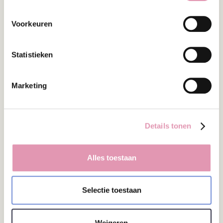
Voorkeuren
Statistieken
Marketing
Ecologic
Intestinal permeability measured by
urinary sucrose excretion correlates with
serum zonulin and faecal calprotectin
Details tonen
concentrations in uc patients in remission
Auteurs
Wegh, C.A.M., et al
Alles toestaan
Jaar
2020
Journal
Selectie toestaan
Weigeren