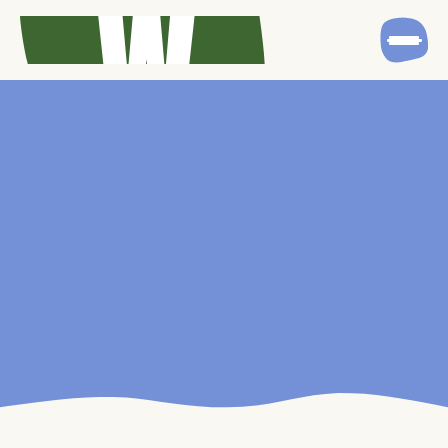
ECOLOGIC® 825
Verbetering van de kwaliteit van leven bij
darmontstekingsziekten (Colitis ulcerosa, ziekte
van Crohn en pouchitis)