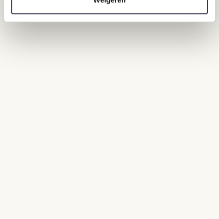
Ecologic
Multispecies probiotic food supplement
(Ecologic 825) for IBD
Auteurs
Mulder, L., et al
Jaar
2008
Journal
Ecologic
Clinical Studies Evaluating Effects of
Probiotics on Parameters of Intestinal
Barrier Function
Auteurs
Saskia van Hemert, Jurre Verwer, Burkhard Schütz
Jaar