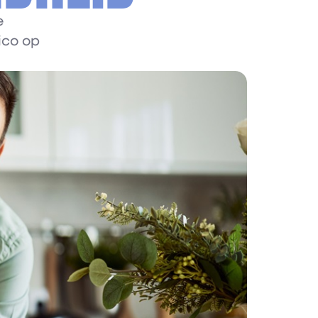
e
ico op