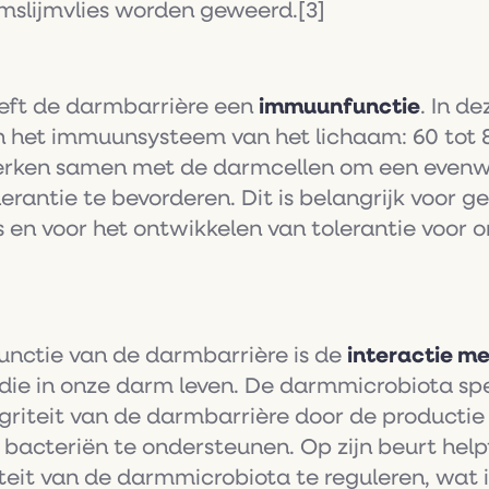
slijmvlies worden geweerd.[3]
eeft de darmbarrière een
immuunfunctie
. In d
an het immuunsysteem van het lichaam: 60 tot 
rken samen met de darmcellen om een evenwi
antie te bevorderen. Dit is belangrijk voor g
 en voor het ontwikkelen van tolerantie voor o
functie van de darmbarrière is de
interactie m
die in onze darm leven. De darmmicrobiota spee
griteit van de darmbarrière door de productie 
e bacteriën te ondersteunen. Op zijn beurt hel
teit van de darmmicrobiota te reguleren, wat i