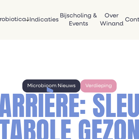
Bijscholing &
Over
robiotica
Indicaties
Con
Events
Winand
Microbioom Nieuws
Verdieping
RRIÈRE: SLE
TABOLE GEZO