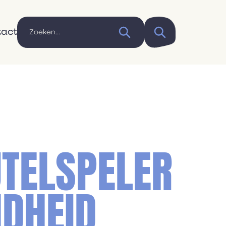
tact
UTELSPELER
NDHEID