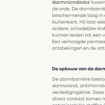
darmmicrobiota'
kwam 
de orde. De darmbarrièr
beschermende laag in 
buitenkant. Hij laat se
andere, schadelijke st
kunnen leiden tot een 
Een verhoogde permeab
ontstekingen en de ont
De opbouw van de darm
De darmbarrière bestaa
darmwand, antimicrobië
verdedigingslinie. Deze
direct contact komen 