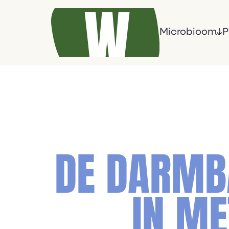
Microbioom
P
DE DARMBA
IN ME