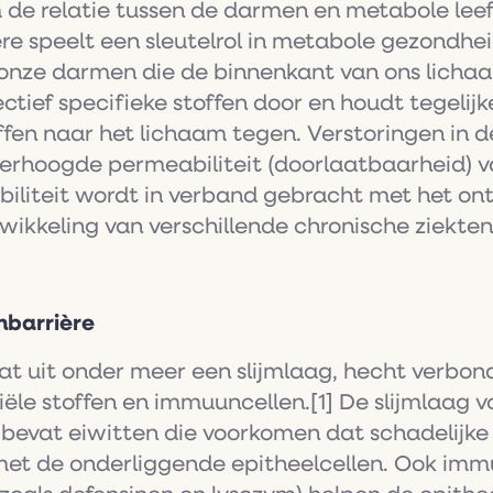
de relatie tussen de darmen en metabole lee
e speelt een sleutelrol in metabole gezondheid
onze darmen die de binnenkant van ons lichaa
lectief specifieke stoffen door en houdt tegelij
offen naar het lichaam tegen. Verstoringen in
verhoogde permeabiliteit (doorlaatbaarheid) 
iliteit wordt in verband gebracht met het on
wikkeling van verschillende chronische ziekte
barrière
t uit onder meer een slijmlaag, hecht verbond
le stoffen en immuuncellen.[1] De slijmlaag v
 bevat eiwitten die voorkomen dat schadelijke 
met de onderliggende epitheelcellen. Ook imm