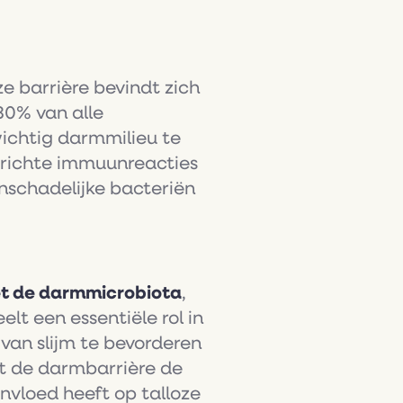
eze barrière bevindt zich
80% van alle
chtig darmmilieu te
erichte immuunreacties
nschadelijke bacteriën
et de darmmicrobiota
,
lt een essentiële rol in
van slijm te bevorderen
pt de darmbarrière de
nvloed heeft op talloze