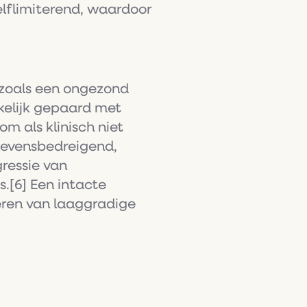
zelflimiterend, waardoor
 zoals een ongezond
akelijk gepaard met
 als klinisch niet
 levensbedreigend,
gressie van
.[6] Een intacte
eren van laaggradige