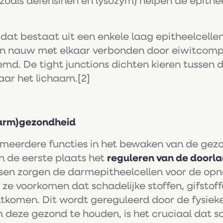
(zoals defensinen en lysozym) helpen de epithe
 dat bestaat uit een enkele laag epitheelcellen,
zijn nauw met elkaar verbonden door eiwitcomp
d. De tight junctions dichten kieren tussen d
naar het lichaam.[2]
darm)gezondheid
meerdere functies in het bewaken van de gez
n de eerste plaats het
reguleren van de doorl
sen zorgen de darmepitheelcellen voor de opn
l ze voorkomen dat schadelijke stoffen, gifsto
tkomen. Dit wordt gereguleerd door de fysieke
 deze gezond te houden, is het cruciaal dat sc