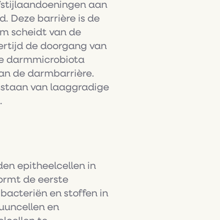
fstijlaandoeningen aan
. Deze barrière is de
m scheidt van de
kertijd de doorgang van
 de darmmicrobiota
van de darmbarrière.
tstaan van laaggradige
n.
en epitheelcellen in
ormt de eerste
bacteriën en stoffen in
uuncellen en