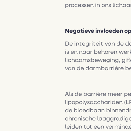
processen in ons licha
Negatieve invloeden op 
De integriteit van de 
is en naar behoren werk
lichaamsbeweging, gifs
van de darmbarrière b
Als de barrière meer p
lipopolysacchariden (L
de bloedbaan binnendrin
chronische laaggradige
leiden tot een vermin