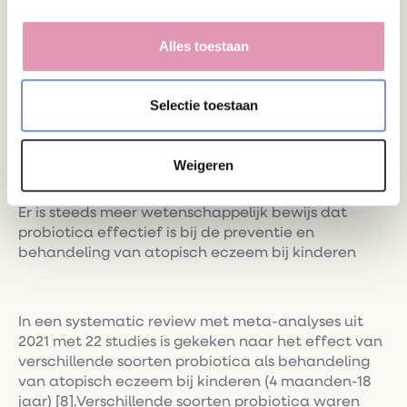
Lactobacillusrhamnosus
HN001 en LGG. Daar
verminderde het risico met respectievelijk 25 en
45%, maar dat is beide op slechts één studie
Alles toestaan
gebaseerd. Zowel bij hoog-risicogroepen als in de
algemene populatie werd door het gebruik van
probiotica in het algemeen een significant
Selectie toestaan
verlaagd risico gevonden met respectievelijk 24 en
21%.
Weigeren
Er is steeds meer wetenschappelijk bewijs dat
probiotica effectief is bij de preventie en
behandeling van atopisch eczeem bij kinderen
In een systematic review met meta-analyses uit
2021 met 22 studies is gekeken naar het effect van
verschillende soorten probiotica als behandeling
van atopisch eczeem bij kinderen (4 maanden-18
jaar) [8].Verschillende soorten probiotica waren