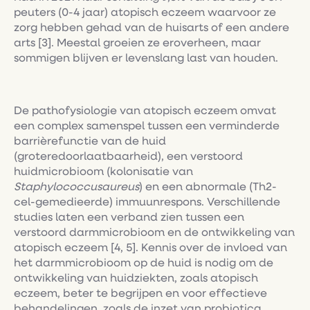
peuters (0-4 jaar) atopisch eczeem waarvoor ze
zorg hebben gehad van de huisarts of een andere
arts [3]. Meestal groeien ze eroverheen, maar
sommigen blijven er levenslang last van houden.
De pathofysiologie van atopisch eczeem omvat
een complex samenspel tussen een verminderde
barrièrefunctie van de huid
(groteredoorlaatbaarheid), een verstoord
huidmicrobioom (kolonisatie van
Staphylococcusaureus
) en een abnormale (Th2-
cel-gemedieerde) immuunrespons. Verschillende
studies laten een verband zien tussen een
verstoord darmmicrobioom en de ontwikkeling van
atopisch eczeem [4, 5]. Kennis over de invloed van
het darmmicrobioom op de huid is nodig om de
ontwikkeling van huidziekten, zoals atopisch
eczeem, beter te begrijpen en voor effectieve
behandelingen, zoals de inzet van probiotica.