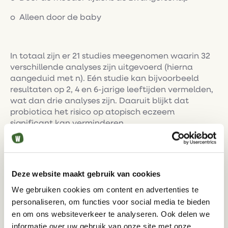
o Alleen door de baby
In totaal zijn er 21 studies meegenomen waarin 32
verschillende analyses zijn uitgevoerd (hierna
aangeduid met n). Eén studie kan bijvoorbeeld
resultaten op 2, 4 en 6-jarige leeftijden vermelden,
wat dan drie analyses zijn. Daaruit blijkt dat
probiotica het risico op atopisch eczeem
significant kan verminderen.
Overall verminderde het gebruik van probiotica
het risico op de ontwikkeling van atopisch eczeem
Deze website maakt gebruik van cookies
met een significante 23%. Wanneer alleen tijdens
We gebruiken cookies om content en advertenties te
de zwangerschap of alleen door de baby
personaliseren, om functies voor social media te bieden
probiotica werd gebruikt, verminderde het risico
en om ons websiteverkeer te analyseren. Ook delen we
niet significant, maar dit was gebaseerd op een
informatie over uw gebruik van onze site met onze