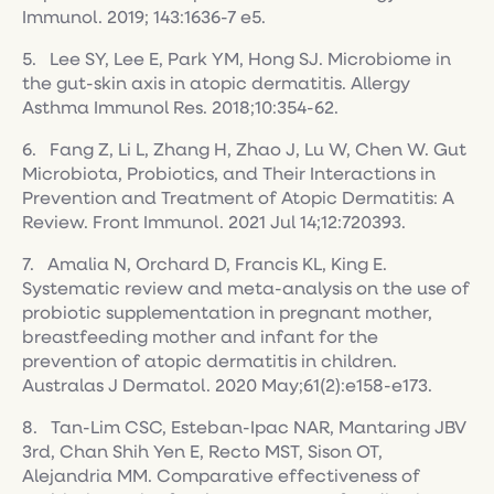
Immunol. 2019; 143:1636-7 e5.
5. Lee SY, Lee E, Park YM, Hong SJ. Microbiome in
the gut-skin axis in atopic dermatitis. Allergy
Asthma Immunol Res. 2018;10:354-62.
6. Fang Z, Li L, Zhang H, Zhao J, Lu W, Chen W. Gut
Microbiota, Probiotics, and Their Interactions in
Prevention and Treatment of Atopic Dermatitis: A
Review. Front Immunol. 2021 Jul 14;12:720393.
7. Amalia N, Orchard D, Francis KL, King E.
Systematic review and meta-analysis on the use of
probiotic supplementation in pregnant mother,
breastfeeding mother and infant for the
prevention of atopic dermatitis in children.
Australas J Dermatol. 2020 May;61(2):e158-e173.
8. Tan-Lim CSC, Esteban-Ipac NAR, Mantaring JBV
3rd, Chan Shih Yen E, Recto MST, Sison OT,
Alejandria MM. Comparative effectiveness of