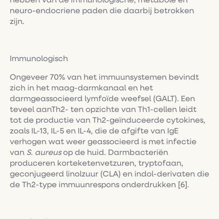
hebben van de immunologische, metabole en
neuro-endocriene paden die daarbij betrokken
zijn.
Immunologisch
Ongeveer 70% van het immuunsystemen bevindt
zich in het maag-darmkanaal en het
darmgeassocieerd lymfoïde weefsel (GALT). Een
teveel aanTh2- ten opzichte van Th1-cellen leidt
tot de productie van Th2-geïnduceerde cytokines,
zoals IL-13, IL-5 en IL-4, die de afgifte van IgE
verhogen wat weer geassocieerd is met infectie
van
S. aureus
op de huid. Darmbacteriën
produceren korteketenvetzuren, tryptofaan,
geconjugeerd linolzuur (CLA) en indol-derivaten die
de Th2-type immuunrespons onderdrukken [6].