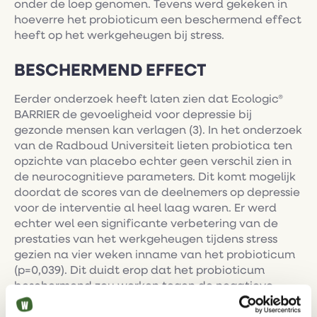
onder de loep genomen. Tevens werd gekeken in
hoeverre het probioticum een beschermend effect
heeft op het werkgeheugen bij stress.
BESCHERMEND EFFECT
Eerder onderzoek heeft laten zien dat Ecologic®
BARRIER de gevoeligheid voor depressie bij
gezonde mensen kan verlagen (3). In het onderzoek
van de Radboud Universiteit lieten probiotica ten
opzichte van placebo echter geen verschil zien in
de neurocognitieve parameters. Dit komt mogelijk
doordat de scores van de deelnemers op depressie
voor de interventie al heel laag waren. Er werd
echter wel een significante verbetering van de
prestaties van het werkgeheugen tijdens stress
gezien na vier weken inname van het probioticum
(p=0,039). Dit duidt erop dat het probioticum
beschermend zou werken tegen de negatieve
effecten van stress. Dit nieuwe onderzoek toont