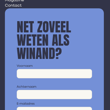
Magazine
Contact
NET ZOVEEL
WETEN ALS
WINAND?
Voornaam
Achternaam
E-mailadres