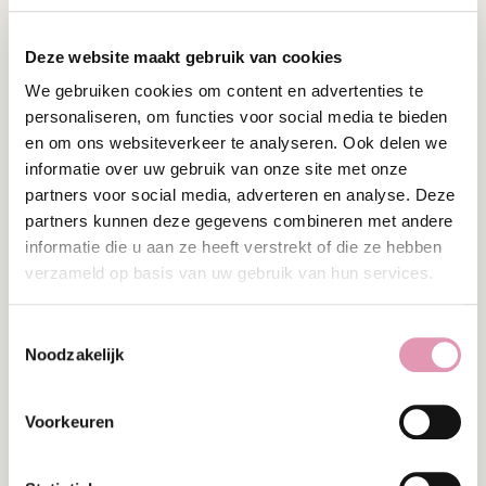
dat Ecologic® BARRIER mogelijk ingezet kan worden
als aanvullende therapie voor mensen die lijden
aan een depressie die (deels) veroorzaakt wordt
Deze website maakt gebruik van cookies
door acute of chronische stress.
We gebruiken cookies om content en advertenties te
personaliseren, om functies voor social media te bieden
REFERENTIES
en om ons websiteverkeer te analyseren. Ook delen we
informatie over uw gebruik van onze site met onze
1. Papalini, S., Michels, F., Kohn, N., Wegman, J., van
partners voor social media, adverteren en analyse. Deze
Hemert, S., Roelofs, K., ... & Aarts, E. (2019). Stress
partners kunnen deze gegevens combineren met andere
matters: Randomized controlled trial on the effect
informatie die u aan ze heeft verstrekt of die ze hebben
of probiotics on neurocognition. Neurobiology of
verzameld op basis van uw gebruik van hun services.
stress, 10, 100141.
2. Preiss, M., Shatil, E., Cermakova, R.,
Toestemmingsselectie
Cimermannova, D., & Flesher, I. (2013). Personalized
Noodzakelijk
cognitive training in unipolar and bipolar disorder: a
study of cognitive functioning. Frontiers in human
Voorkeuren
neuroscience, 7, 108.
3. Steenbergen, L., Sellaro, R., van Hemert, S., Bosch,