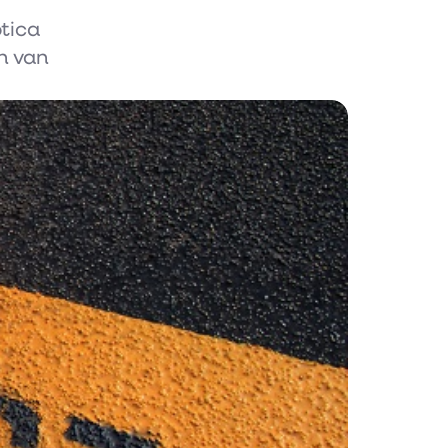
otica
n van