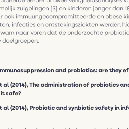
ceerde eerder al twee veiligheidsanalyses van 
lijk zuigelingen [3] en kinderen jonger dan 18 
r ook immuungecompromitteerde en obese kin
en, infecties en ontstekingsziekten werden h
kwam naar voren dat de onderzochte probiotica
e doelgroepen.
, Immunosuppression and probiotics: are they e
 al (2014), The administration of probiotics a
it safe?
 al (2014), Probiotic and synbiotic safety in in