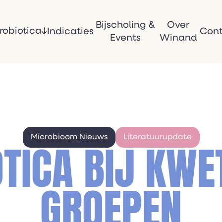
Bijscholing &
Over
robiotica
Indicaties
Con
Events
Winand
Microbioom Nieuws
Literatuurupdate
TICA BIJ KW
GROEPEN