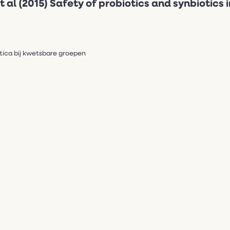
 al (2015) Safety of probiotics and synbiotics i
tica bij kwetsbare groepen
 microbioom en probiotica.