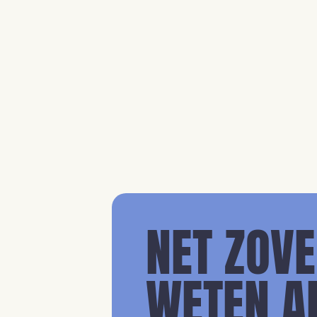
eten, hoeveel we bewegen en hoe we
leven. En op de seizoenen.
Lees artikel
NET ZOVE
WETEN A