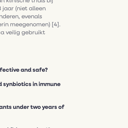
klinische trials bij
jaar (niet alleen
deren, evenals
ierin meegenomen) [4].
 veilig gebruikt
ffective and safe?
nd synbiotics in immune
fants under two years of