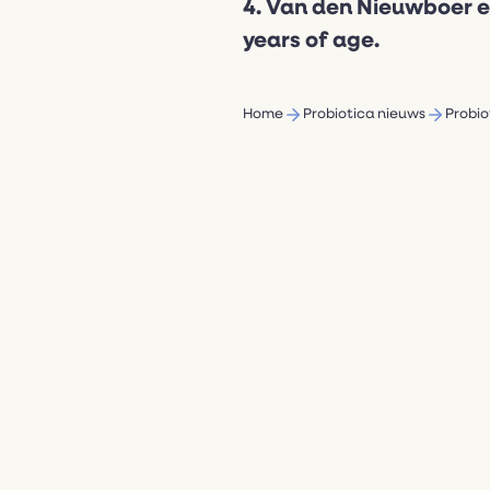
4. Van den Nieuwboer et
years of age.
Home
Probiotica nieuws
Probio
MEER ARTIKELEN LEZEN?
Lees de nieuwste artikelen over het