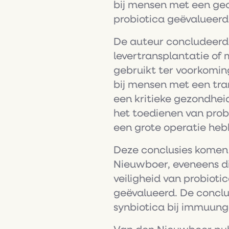
bij mensen met een ge
probiotica geëvalueerd
De auteur concludeerde
levertransplantatie of 
gebruikt ter voorkoming
bij mensen met een tr
een kritieke gezondheid
het toedienen van probi
een grote operatie hebb
Deze conclusies komen
Nieuwboer, eveneens dit
veiligheid van probiot
geëvalueerd. De conclu
synbiotica bij immuung