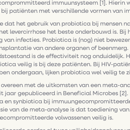
comprommitteerd immuunsysteem [1]. Hierin we
 bij patiënten met verschillende vormen van 
 dat het gebruik van probiotica bij mensen n
met levercirrhose het beste onderbouwd is. Bij
 van infecties. Probiotica is (nog) niet bewezen
ansplantatie van andere organen of beenmerg.
stoestand is de effectiviteit nog onduidelijk. H
otica veilig is bij deze patiënten. Bij HIV-pati
en ondergaan, lijken probiotica wel veilig te zi
 overeen met de uitkomsten van een meta-ana
 jaar gepubliceerd in Beneficial Microbes [2].
ica en synbiotica bij immuungecompromitteer
sie van de meta-analyse is dat toediening van
ecompromitteerde volwassenen veilig is.