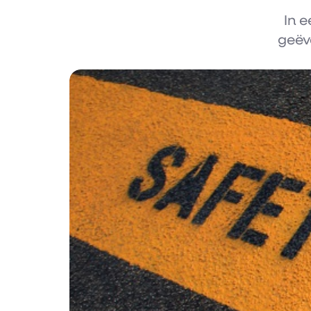
In e
geëv