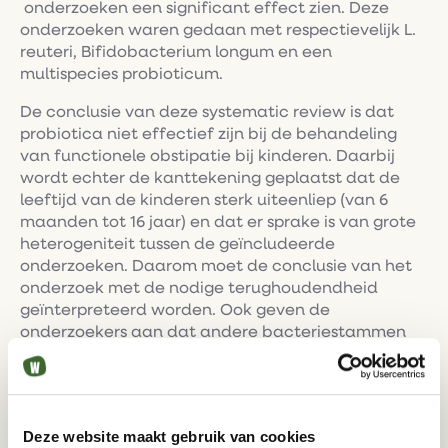
onderzoeken een significant effect zien. Deze
onderzoeken waren gedaan met respectievelijk L.
reuteri, Bifidobacterium longum en een
multispecies probioticum.
De conclusie van deze systematic review is dat
probiotica niet effectief zijn bij de behandeling
van functionele obstipatie bij kinderen. Daarbij
wordt echter de kanttekening geplaatst dat de
leeftijd van de kinderen sterk uiteenliep (van 6
maanden tot 16 jaar) en dat er sprake is van grote
heterogeniteit tussen de geïncludeerde
onderzoeken. Daarom moet de conclusie van het
onderzoek met de nodige terughoudendheid
geïnterpreteerd worden. Ook geven de
onderzoekers aan dat andere bacteriestammen
(op zichzelf of in combinatie) mogelijk wel effectief
kunnen zijn en dat er meer onderzoek nodig is
onder grotere groepen kinderen.
Deze website maakt gebruik van cookies
PROBIOTICA IS BEHANDELOPTIE