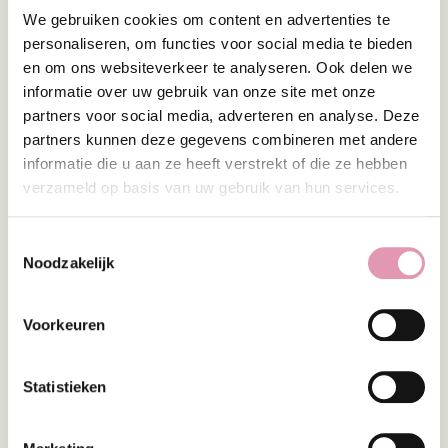
We gebruiken cookies om content en advertenties te
VOOR KINDEREN MET OBSTIPATIE
personaliseren, om functies voor social media te bieden
en om ons websiteverkeer te analyseren. Ook delen we
Uit bovenstaande onderzoeken komt naar voren
dat specifieke probiotica in staat kunnen zijn om
informatie over uw gebruik van onze site met onze
de frequentie van de ontlasting (een belangrijk
partners voor social media, adverteren en analyse. Deze
criterium voor obstipatie) positief te beïnvloeden.
partners kunnen deze gegevens combineren met andere
Probiotica zouden dus kunnen worden ingezet bij
informatie die u aan ze heeft verstrekt of die ze hebben
de behandeling van obstipatie bij kinderen.
verzameld op basis van uw gebruik van hun services.
REFERENTIES
Toestemmingsselectie
Noodzakelijk
1. Huang, R., & Hu, J. (2017). Positive effect of
probiotics on constipation in children: a systematic
review and meta-analysis of six randomized
Voorkeuren
controlled trials. Frontiers in cellular and infection
microbiology, 7, 153.
Statistieken
2. Wojtyniak, K., & Szajewska, H. (2017). Systematic
review: probiotics for functional constipation in