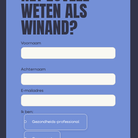
WETEN ALS
WINAND?
Voornaam
Achternaam
E-mailadres
Ik ben:
Gezondheids-professional