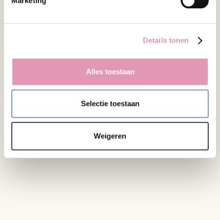
Marketing
children. European journal of pediatrics, 176(9), 1155-
1162.
Details tonen
Probiotica
Probiotica voor kinderen met
Home
nieuws
obstipatie
Alles toestaan
Selectie toestaan
Weigeren
MEER ARTIKELEN LEZEN?
Lees de nieuwste artikelen over het microbioom
en probiotica.