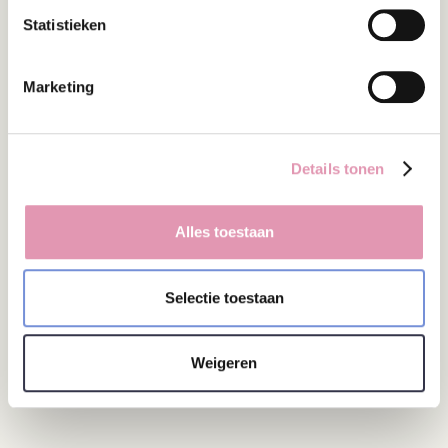
Statistieken
De gids biedt voor zowel zorgprofessionals als
consumenten heldere, wetenschappelijk
onderbouwde aanbevelingen welke specifieke
Marketing
probiotische producten ingezet kunnen worden ter
preventie van AAD. De gids zal jaarlijks worden
geëvalueerd en kan op basis van nieuw onderzoek
Details tonen
dat voldoet aan de inclusiecriteria worden
aangepast. De gids is ook gepubliceerd in het
wetenschappelijke journal
BMC Gastroenterology
.
Alles toestaan
Probiotica
Nationale Gids van klinisch bewezen
Home
nieuws
probiotica bij antibiotica
Selectie toestaan
Weigeren