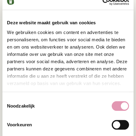
Deze website maakt gebruik van cookies
HOE KAN PROBIOTICA HET BESTE
We gebruiken cookies om content en advertenties te
WORDEN INGEZET BIJ AAD?
personaliseren, om functies voor social media te bieden
Er is nog geen wetenschappelijke bewijs voor hoe
en om ons websiteverkeer te analyseren. Ook delen we
een behandeling met probiotica het beste kan
informatie over uw gebruik van onze site met onze
worden aangepakt. Op basis van de klinische
partners voor social media, adverteren en analyse. Deze
studies kan als vuistregel aangehouden worden
partners kunnen deze gegevens combineren met andere
dat probiotica gedurende de hele periode van de
informatie die u aan ze heeft verstrekt of die ze hebben
antibioticakuur
verzameld op basis van uw gebruik van hun services.
(2 uur na inname van het antibioticum) en tot 1 à 2
weken na de kuur moeten worden ingenomen.
Indien product geen effect heeft, probeer dan een
Toestemmingsselectie
Noodzakelijk
van de andere probiotica uit de gids. Ieder mens
heeft een unieke darmmicrobiota, die van invloed
kan zijn op de effectiviteit van een product.
Voorkeuren
NUT VAN DE GIDS