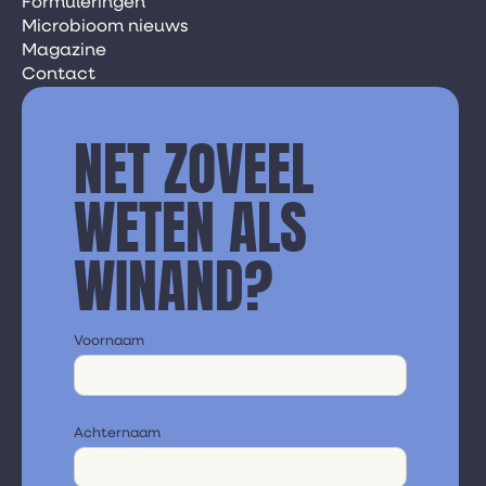
Formuleringen
Microbioom nieuws
Magazine
Contact
NET ZOVEEL
WETEN ALS
WINAND?
Voornaam
Achternaam